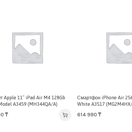
 Apple 11″ iPad Air M4 128Gb
Смартфон iPhone Air 25
 Model A3459 (MH344QA/A)
White A3517 (MG2M4HX/
90
₸
614 990
₸