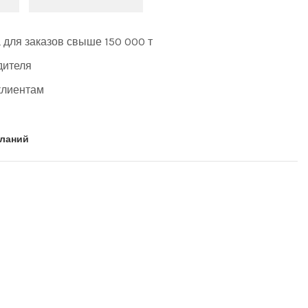
 для заказов свыше 150 000 т
дителя
клиентам
еланий