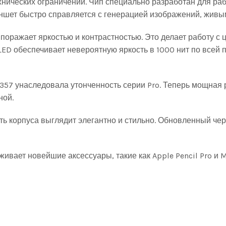
ехнических ограничений. Чип специально разработан для р
аншет быстро справляется с генерацией изображений, жив
поражает яркостью и контрастностью. Это делает работу с 
ED обеспечивает невероятную яркость в 1000 нит по всей 
3357 унаследовала утонченность серии Pro. Теперь мощная р
ной.
ь корпуса выглядит элегантно и стильно. Обновленный чер
ивает новейшие аксессуары, такие как Apple Pencil Pro и 