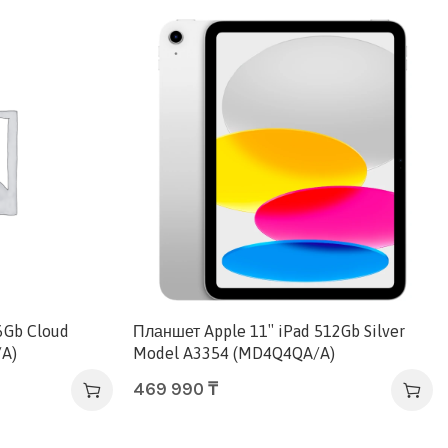
6Gb Cloud
Планшет Apple 11″ iPad 512Gb Silver
A)
Model A3354 (MD4Q4QA/A)
469 990
₸