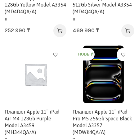
128Gb Yellow Model A3354
512Gb Silver Model A3354
(MD4D4QA/A)
(MD4Q4QA/A)
11
11
252 990
₸
469 990
₸
НОВЫЙ
Планшет Apple 11″ iPad
Планшет Apple 11″ iPad
Air M4 128Gb Purple
Pro M5 256Gb Space Black
Model A3459
Model A3357
(MH344QA/A)
(MDWK4QA/A)