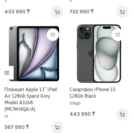
11
11
433 990
₸
722 990
₸
Планшет Apple 13″ iPad
Смартфон iPhone 15
Air 128Gb Space Grey
128Gb Black
Model A3268
128gb
(MCNH4QA/A)
443 990
₸
13
567 990
₸