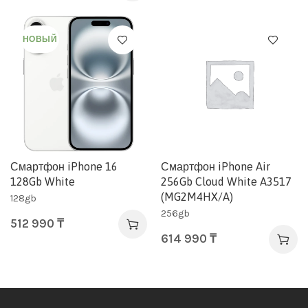
НОВЫЙ
Смартфон iPhone 16
Смартфон iPhone Air
128Gb White
256Gb Cloud White A3517
(MG2M4HX/A)
128gb
256gb
512 990
₸
614 990
₸