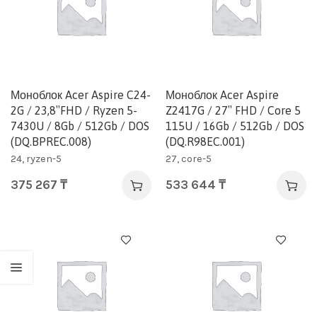
Моноблок Acer Aspire C24-
Моноблок Acer Aspire
2G / 23,8″FHD / Ryzen 5-
Z2417G / 27″ FHD / Core 5
7430U / 8Gb / 512Gb / DOS
115U / 16Gb / 512Gb / DOS
(DQ.BPREC.008)
(DQ.R98EC.001)
24, ryzen-5
27, core-5
375 267
₸
533 644
₸