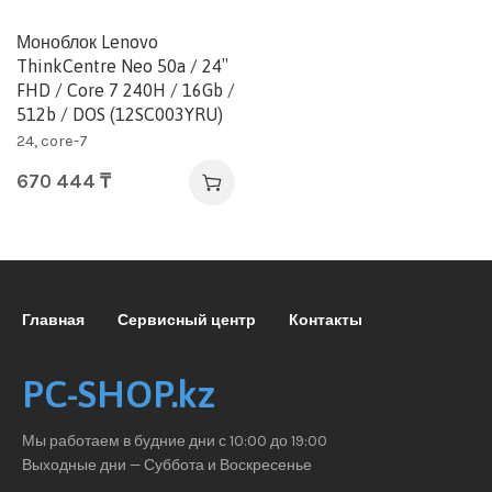
Моноблок Lenovo
ThinkCentre Neo 50a / 24″
FHD / Core 7 240H / 16Gb /
512b / DOS (12SC003YRU)
24, core-7
670 444
₸
Главная
Сервисный центр
Контакты
PC-SHOP.kz
Мы работаем в будние дни с 10:00 до 19:00
Выходные дни — Суббота и Воскресенье