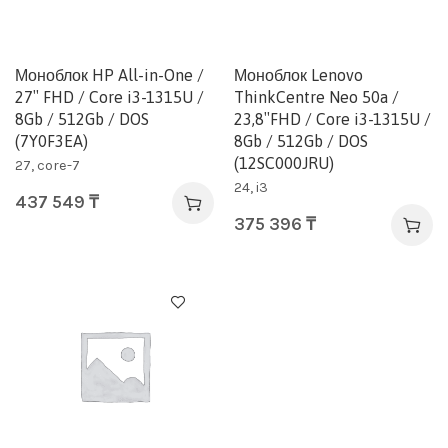
Моноблок HP All-in-One /
Моноблок Lenovo
27″ FHD / Core i3-1315U /
ThinkCentre Neo 50a /
8Gb / 512Gb / DOS
23,8″FHD / Core i3-1315U /
(7Y0F3EA)
8Gb / 512Gb / DOS
(12SC000JRU)
27, core-7
24, i3
437 549
₸
375 396
₸