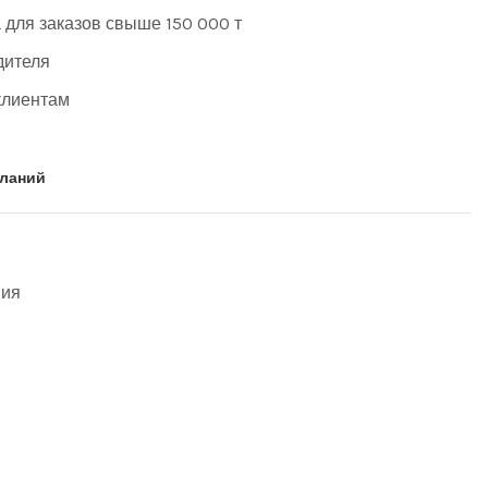
 для заказов свыше 150 000 т
дителя
клиентам
еланий
ния