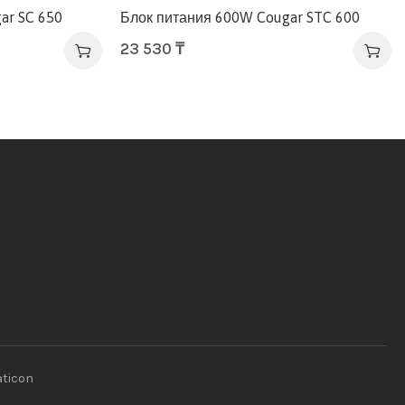
ar SC 650
Блок питания 600W Cougar STC 600
23 530
₸
aticon