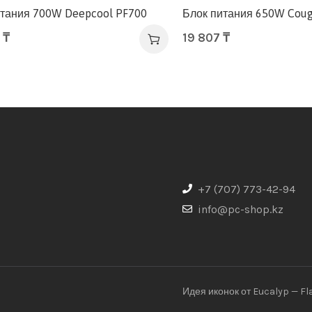
итания 700W Deepcool PF700
Блок питания 650W Coug
8
₸
19 807
₸
+7 (707) 773-42-94
info@pc-shop.kz
Идея иконок от Eucalyp — Fl