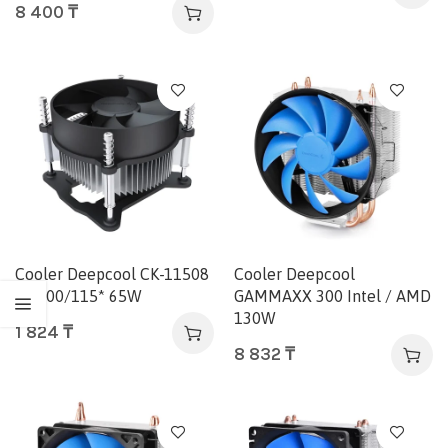
8 400
₸
Cooler Deepcool CK-11508
Cooler Deepcool
S-1200/115* 65W
GAMMAXX 300 Intel / AMD
130W
1 824
₸
8 832
₸