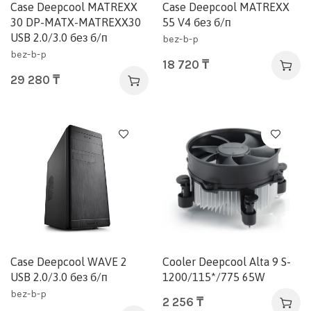
Case Deepcool MATREXX
Case Deepcool MATREXX
30 DP-MATX-MATREXX30
55 V4 без б/п
USB 2.0/3.0 без б/п
bez-b-p
bez-b-p
18 720
₸
29 280
₸
Case Deepcool WAVE 2
Cooler Deepcool Alta 9 S-
USB 2.0/3.0 без б/п
1200/115*/775 65W
bez-b-p
2 256
₸