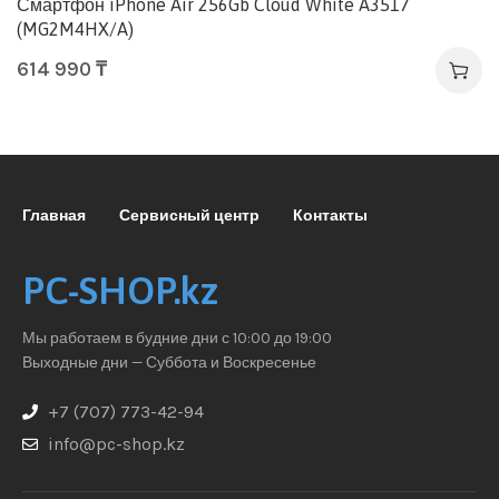
Смартфон iPhone Air 256Gb Cloud White A3517
(MG2M4HX/A)
614 990
₸
Главная
Сервисный центр
Контакты
PC-SHOP.kz
Мы работаем в будние дни с 10:00 до 19:00
Выходные дни — Суббота и Воскресенье
+7 (707) 773-42-94
info@pc-shop.kz