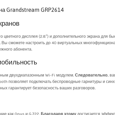
на Grandstream GRP2614
кранов
о цветного дисплея (2.8″) и дополнительного экрана для б
й. Вы сможете настроить до 40 виртуальных многофункцион
ужного абонента.
мобильность
ным двухдиапазонным Wi-Fi модулем.
Следовательно
, в
tooth позволяет подключать беспроводные гарнитуры и син
нных гарантирует безопасность ваших разговоров.
ие как Opus и G.722.
Благодаря этому
достигается эффект