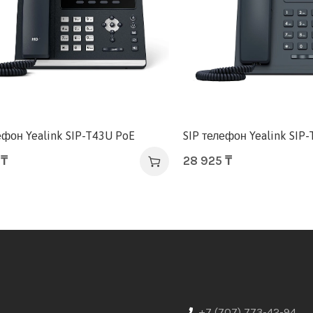
ефон Yealink SIP-T43U PoE
SIP телефон Yealink SIP
0
₸
28 925
₸
+7 (707) 773-42-94