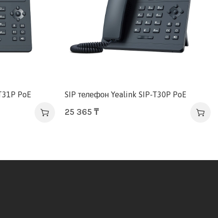
-T31P PoE
SIP телефон Yealink SIP-T30P PoE
25 365
₸