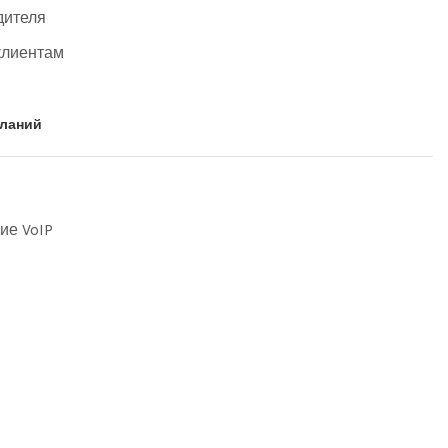
дителя
клиентам
еланий
ие VoIP