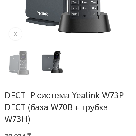
DECT IP система Yealink W73P
DECT (база W70B + трубка
W73H)