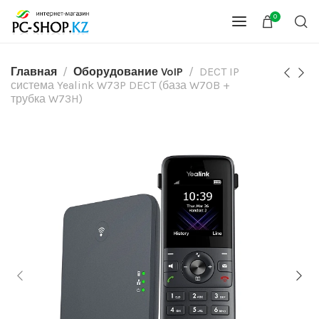
0
Главная
Оборудование VoIP
DECT IP
система Yealink W73P DECT (база W70B +
трубка W73H)