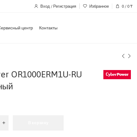
Вход / Регистрация
Избранное
0
/
0
₸
Сервисный центр
Контакты
wer OR1000ERM1U-RU
ный
В корзину