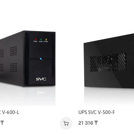
 V-600-L
UPS SVC V-500-F
0
₸
21 316
₸