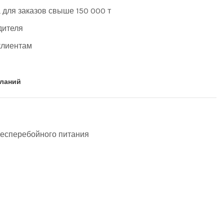
 для заказов свыше 150 000 т
дителя
клиентам
еланий
бесперебойного питания