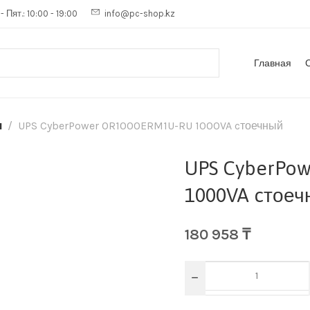
- Пят.: 10:00 - 19:00
info@pc-shop.kz
Главная
я
UPS CyberPower OR1000ERM1U-RU 1000VA cтоечный
UPS CyberPo
1000VA cтоеч
180 958
₸