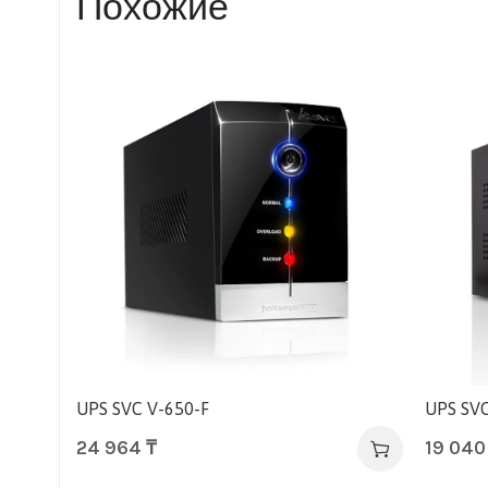
Похожие
UPS SVC V-650-F
UPS SVC
24 964
₸
19 04