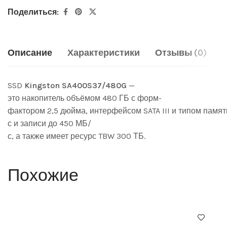
Поделиться:
Описание
Характеристики
Отзывы (0)
SSD
Kingston
SA400S37/480G
—
это
накопитель
объёмом
480
ГБ
с
форм-
фактором
2,5
дюйма,
интерфейсом
SATA
III
и
типом
памят
с
и
записи
до
450
МБ/
с,
а
также
имеет
ресурс
TBW
300
ТБ.
Похожие