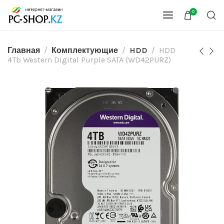
0
Главная
Комплектующие
HDD
HDD
4Tb Western Digital Purple SATA (WD42PURZ)