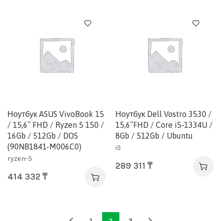
Ноутбук ASUS VivoBook 15
Ноутбук Dell Vostro 3530 /
/ 15,6″ FHD / Ryzen 5 150 /
15,6″FHD / Core i5-1334U /
16Gb / 512Gb / DOS
8Gb / 512Gb / Ubuntu
(90NB1841-M006C0)
i5
ryzen-5
289 311
₸
414 332
₸
1
2
3