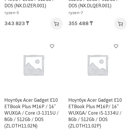
DOS (NX.DJZER.001)
DOS (NX.DLQER.001)
ryzen-5
ryzen-7
343 823
₸
355 488
₸
Ноутбук Acer Gadget E10
Ноутбук Acer Gadget E10
ETBook Plus M16P / 16″
ETBook Plus M16P/ 16″
WUXGA / Core i3-1315U /
WUXGA/ Core i5-1334U /
8Gb / 512Gb / DOS
8Gb / 512Gb / DOS
(ZL.OTH11.02N)
(ZL.OTH11.02P)