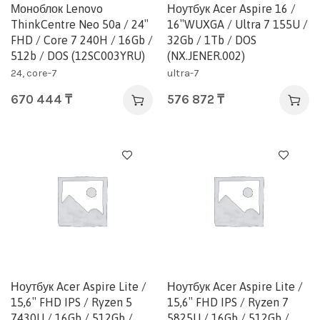
Моноблок Lenovo
Ноутбук Acer Aspire 16 /
ThinkCentre Neo 50a / 24″
16″WUXGA / Ultra 7 155U /
FHD / Core 7 240H / 16Gb /
32Gb / 1Tb / DOS
512b / DOS (12SC003YRU)
(NX.JENER.002)
24, core-7
ultra-7
670 444
₸
576 872
₸
Ноутбук Acer Aspire Lite /
Ноутбук Acer Aspire Lite /
15,6″ FHD IPS / Ryzen 5
15,6″ FHD IPS / Ryzen 7
7430U / 16Gb / 512Gb /
5825U / 16Gb / 512Gb /