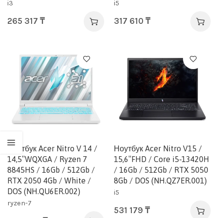
i3
i5
265 317
₸
317 610
₸
Ноутбук Acer Nitro V 14 /
Ноутбук Acer Nitrо V15 /
14,5″WQXGA / Ryzen 7
15,6″FHD / Core i5-13420H
8845HS / 16Gb / 512Gb /
/ 16Gb / 512Gb / RTX 5050
RTX 2050 4Gb / White /
8Gb / DOS (NH.QZ7ER.001)
DOS (NH.QU6ER.002)
i5
ryzen-7
531 179
₸