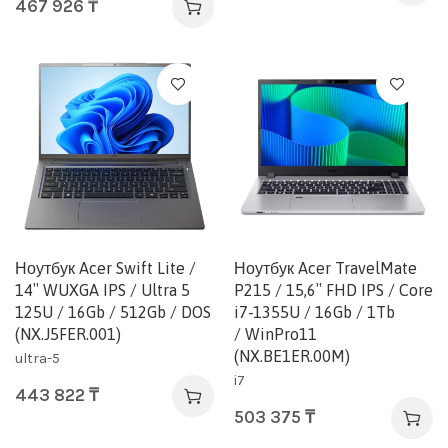
467 926
₸
Ноутбук Acer Swift Lite /
Ноутбук Acer TravelMate
14″ WUXGA IPS / Ultra 5
P215 / 15,6″ FHD IPS / Core
125U / 16Gb / 512Gb / DOS
i7-1355U / 16Gb / 1Tb
(NX.J5FER.001)
/ WinPro11
(NX.BE1ER.00M)
ultra-5
i7
443 822
₸
503 375
₸